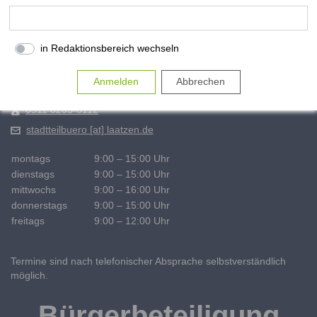
Maren Quell und Mareike Siegmann (Stadtteilbüro Laatzen-Mitte)
Link zur Google-Maps Navigation
Marktplatz 6
in Redaktionsbereich wechseln
30880 Laatzen OT Mitte
0511 8205-6111
0511 8205-6112
stadtteilbuero [at] laatzen.de
montags
9:00 – 15:00 Uhr
dienstags
9:00 – 15:00 Uhr
mittwochs
9:00 – 16:00 Uhr
donnerstags
9:00 – 15:00 Uhr
freitags
9:00 – 12:00 Uhr
Termine sind nach telefonischer Absprache selbstverständlich
möglich.
Bürgerbeteiligung