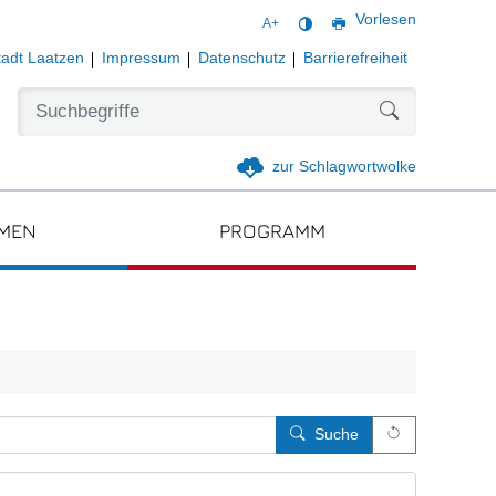
Vorlesen
A+
tadt Laatzen
Impressum
Datenschutz
Barrierefreiheit
Formularschal
zur Schlagwortwolke
EN
PROGRAMM
Leert alle E
Suche