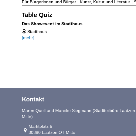
Für Bürgerinnen und Bürger | Kunst, Kultur und Literatur | 
Table Quiz
Das Showevent im Stadthaus
Stadthaus
address
[mehr]
Kontakt
Maren Quell und Mareike Siegmann (Stadtteilbüro Laatzen
Mitte)
Link zur Google-Maps Navigation
Marktplatz 6
30880 Laatzen OT Mitte