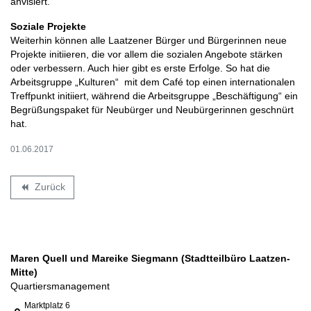
anvisiert.
Soziale Projekte
Weiterhin können alle Laatzener Bürger und Bürgerinnen neue
Projekte initiieren, die vor allem die sozialen Angebote stärken
oder verbessern. Auch hier gibt es erste Erfolge. So hat die
Arbeitsgruppe „Kulturen“ mit dem Café top einen internationalen
Treffpunkt initiiert, während die Arbeitsgruppe „Beschäftigung“ ein
Begrüßungspaket für Neubürger und Neubürgerinnen geschnürt
hat.
01.06.2017
Zurück
backward
Maren Quell und Mareike Siegmann (Stadtteilbüro Laatzen-
Mitte)
Quartiersmanagement
Link zur Google-Maps Navigation
Marktplatz 6